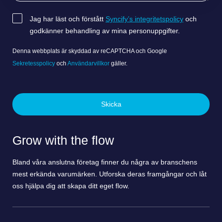
Jag har läst och förstått
Syncify’s integritetspolicy
och
SAMTYCKE
godkänner behandling av mina personuppgifter.
Denna webbplats är skyddad av reCAPTCHA och Google
Sekretesspolicy
och
Användarvillkor
gäller.
Skicka
Grow with the flow
Bland våra anslutna företag finner du några av branschens
mest erkända varumärken. Utforska deras framgångar och låt
oss hjälpa dig att skapa ditt eget flow.