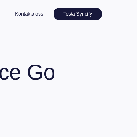
Kontakta oss
Testa Syncify
ice Go