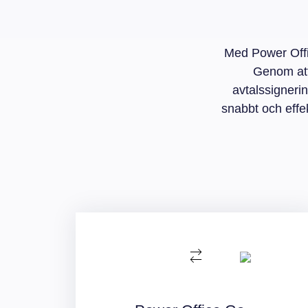
Med Power Offic
Genom att
avtalssigneri
snabbt och effek