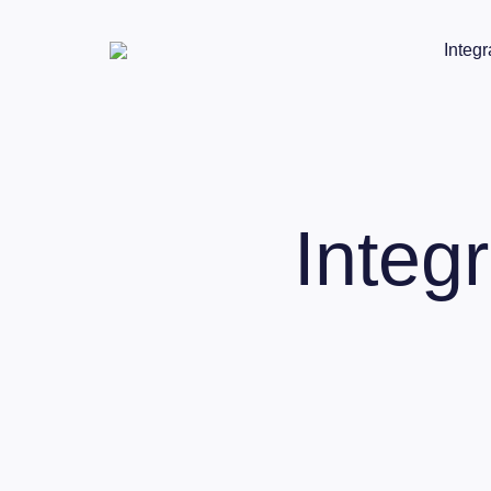
Integr
Integ