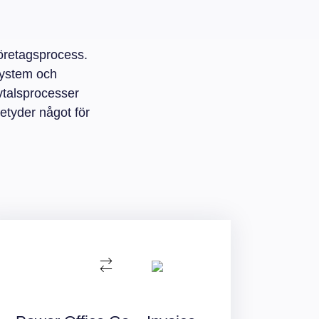
företagsprocess.
system och
vtalsprocesser
betyder något för