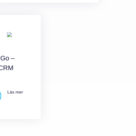
 Go –
 CRM
Läs mer