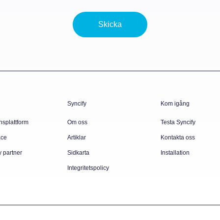
Skicka
Syncify
Kom igång
nsplattform
Om oss
Testa Syncify
ace
Artiklar
Kontakta oss
y partner
Sidkarta
Installation
Integritetspolicy