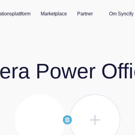
ationsplattform
Marketplace
Partner
Om Syncify
rera
Power Off