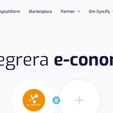
nsplattform
Marketplace
Partner
Om Syncify
tegrera
e-cono