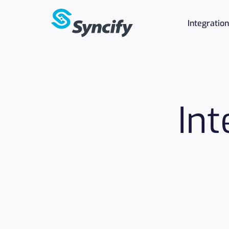
Integratio
In