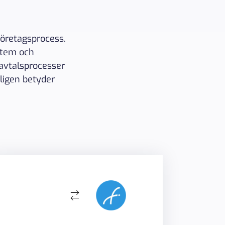
företagsprocess.
stem och
 avtalsprocesser
kligen betyder