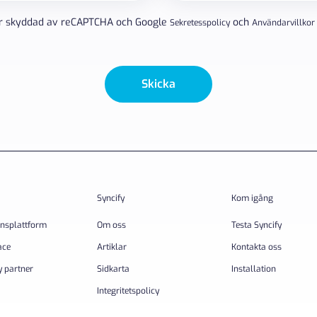
(Obligatoriskt)
r skyddad av reCAPTCHA och Google
och
Sekretesspolicy
Användarvillkor
Skicka
Syncify
Kom igång
onsplattform
Om oss
Testa Syncify
ace
Artiklar
Kontakta oss
y partner
Sidkarta
Installation
Integritetspolicy