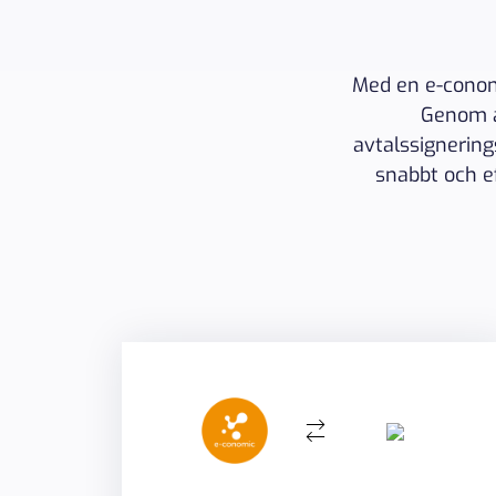
Med en e-conomi
Genom a
avtalssignering
snabbt och ef