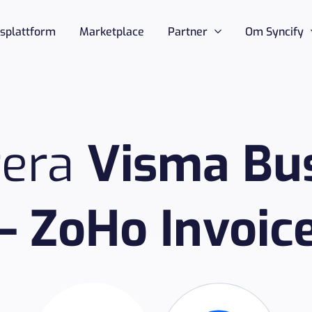
nsplattform
Marketplace
Partner
Om Syncify
rera
Visma Bu
– ZoHo Invoic