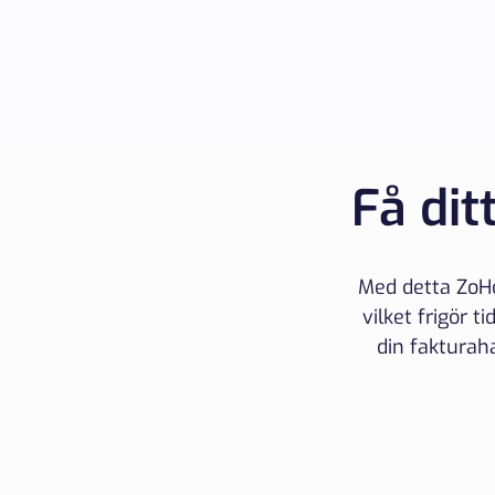
Få dit
Med detta ZoHo
vilket frigör t
din fakturah