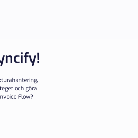
yncify!
kturahantering,
 steget och göra
Invoice Flow?