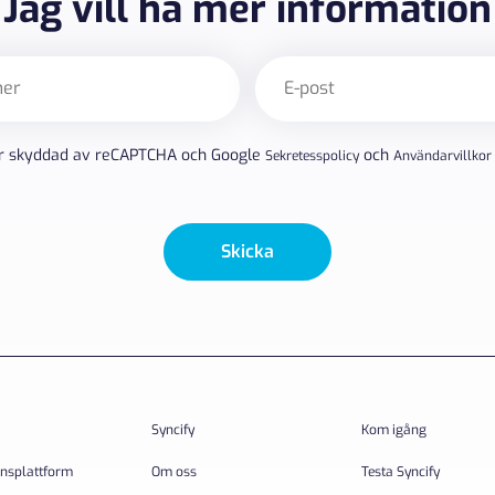
Jag vill ha mer information
E-
post
(Obligatoriskt)
r skyddad av reCAPTCHA och Google
och
Sekretesspolicy
Användarvillkor
Skicka
Syncify
Kom igång
onsplattform
Om oss
Testa Syncify