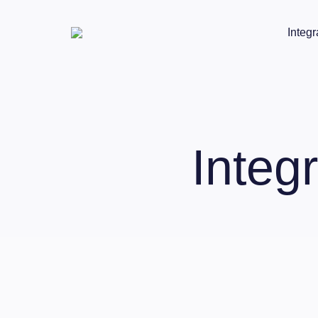
Integr
Integ