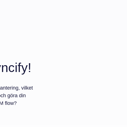
ncify!
ntering, vilket
 och göra din
RM flow?