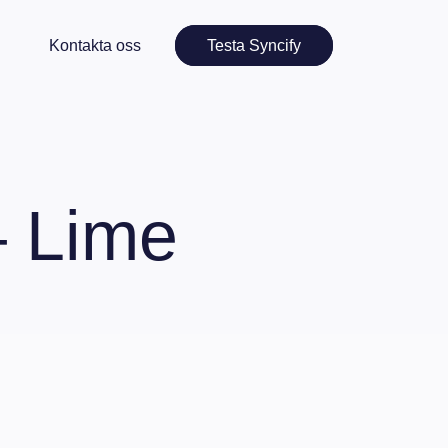
Kontakta oss
Testa Syncify
– Lime