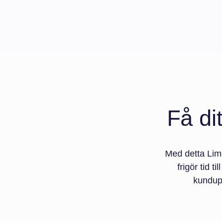
Få di
Med detta Lime
frigör tid t
kundupp