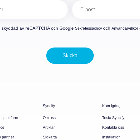
E-
post
(Obligatoriskt)
r skyddad av reCAPTCHA och Google
och
g
Sekretesspolicy
Användarvillkor
Skicka
Syncify
Kom igång
nsplattform
Om oss
Testa Syncify
ace
Artiklar
Kontakta oss
y partner
Sidkarta
Installation