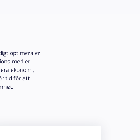
digt optimera er
tions med er
tera ekonomi,
 tid för att
mhet.