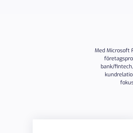
Med Microsoft F
företagspro
bank/fintech
kundrelatio
foku