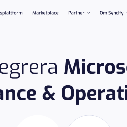
nsplattform
Marketplace
Partner
Om Syncify
tegrera
Micros
ance & Operat