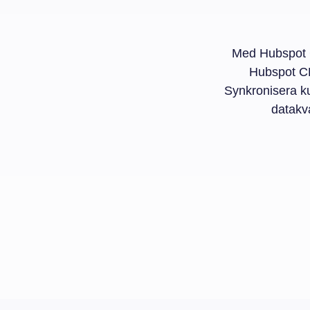
Med Hubspot C
Hubspot CR
Synkronisera ku
datakva