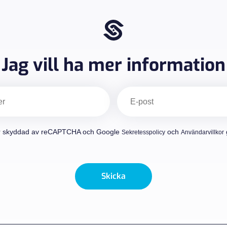
Jag vill ha mer information
E-
post
(Obligatoriskt)
r skyddad av reCAPTCHA och Google
och
g
Sekretesspolicy
Användarvillkor
Skicka