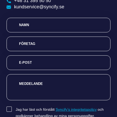
+46 31 395 50 50
kundservice@syncify.se
NAMN
FÖRETAG
E-POST
MEDDELANDE
Jag har läst och förstått
Syncify’s integritetspolicy
och
SAMTYCKE
godkänner behandling av mina personuppgifter.