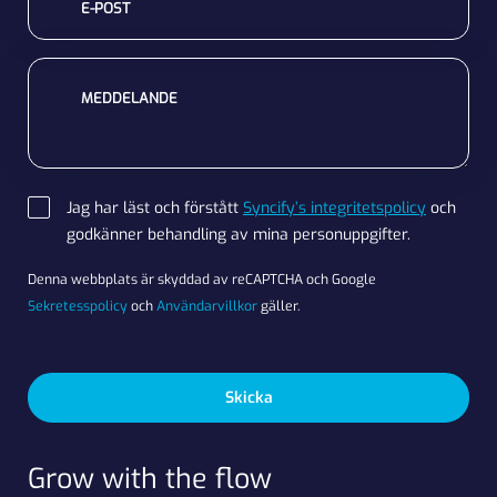
E-POST
MEDDELANDE
Jag har läst och förstått
Syncify’s integritetspolicy
och
godkänner behandling av mina personuppgifter.
SAMTYCKE
Denna webbplats är skyddad av reCAPTCHA och Google
Sekretesspolicy
och
Användarvillkor
gäller.
Skicka
Grow with the flow