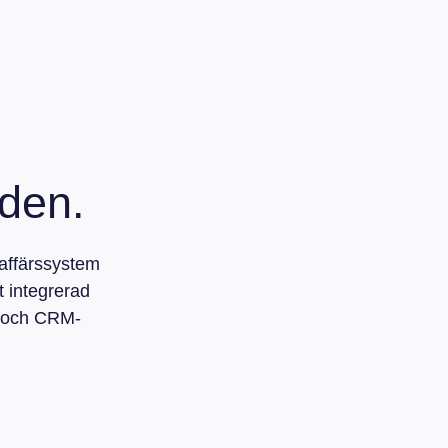
öden.
affärssystem
t integrerad
g och CRM-