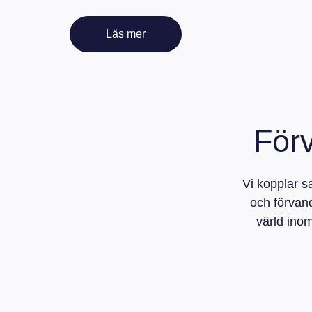
Läs mer
Förv
Vi kopplar 
och förvand
värld ino