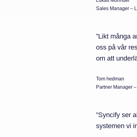
Lukas Morinder
Sales Manager – L
”Likt många an
oss på vår res
om att underlä
Tom hedman
Partner Manager –
”Syncify ser a
systemen vi in