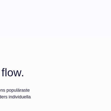
flow.
ens populäraste
ers individuella