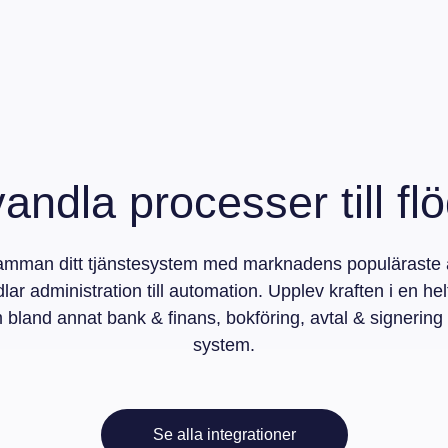
andla processer till fl
samman ditt tjänstesystem med marknadens populäraste 
lar administration till automation. Upplev kraften i en hel
m bland annat bank & finans, bokföring, avtal & signerin
system.
Se alla integrationer