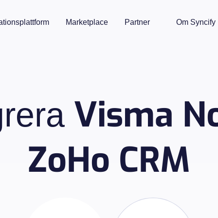
ationsplattform
Marketplace
Partner
Om Syncify
Visma No
grera
ZoHo CRM