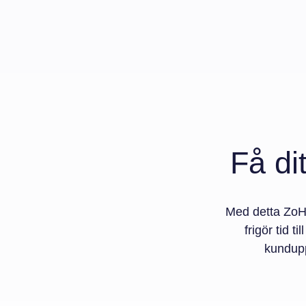
Få di
Med detta ZoHo
frigör tid t
kundupp