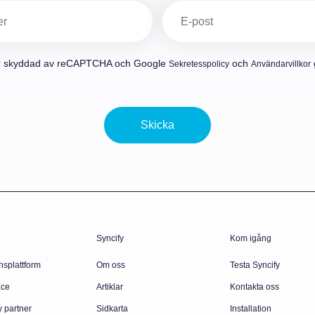
E-
post
(Obligatoriskt)
r skyddad av reCAPTCHA och Google
och
g
Sekretesspolicy
Användarvillkor
Skicka
Syncify
Kom igång
nsplattform
Om oss
Testa Syncify
ace
Artiklar
Kontakta oss
y partner
Sidkarta
Installation