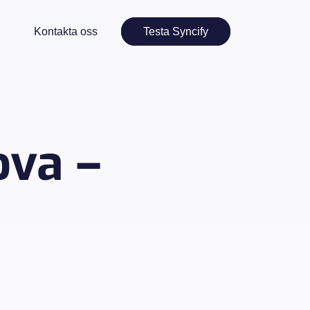
Kontakta oss
Testa Syncify
va –