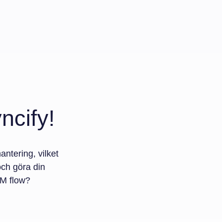
ncify!
ntering, vilket
 och göra din
RM flow?