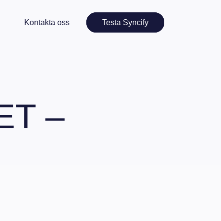
Kontakta oss
Testa Syncify
ET –