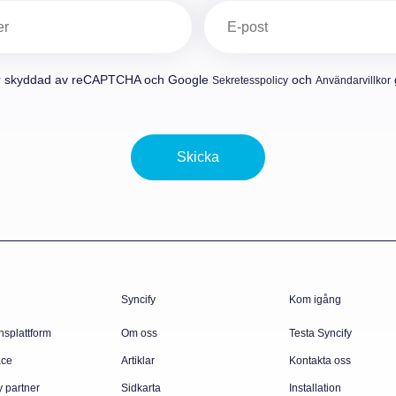
E-
post
(Obligatoriskt)
r skyddad av reCAPTCHA och Google
och
g
Sekretesspolicy
Användarvillkor
Skicka
Syncify
Kom igång
nsplattform
Om oss
Testa Syncify
ace
Artiklar
Kontakta oss
y partner
Sidkarta
Installation