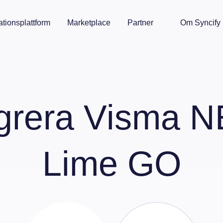
ationsplattform
Marketplace
Partner
Om Syncify
egrera
Visma N
Lime GO