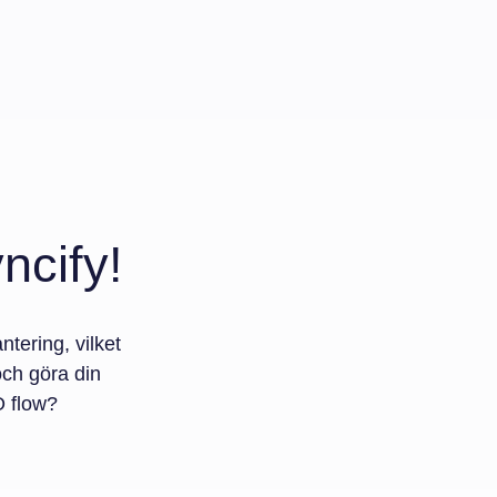
ncify!
tering, vilket
 och göra din
O flow?