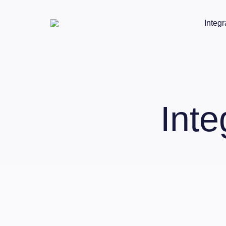
Integr
Int