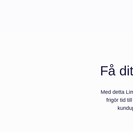
Få di
Med detta Lim
frigör tid t
kundup