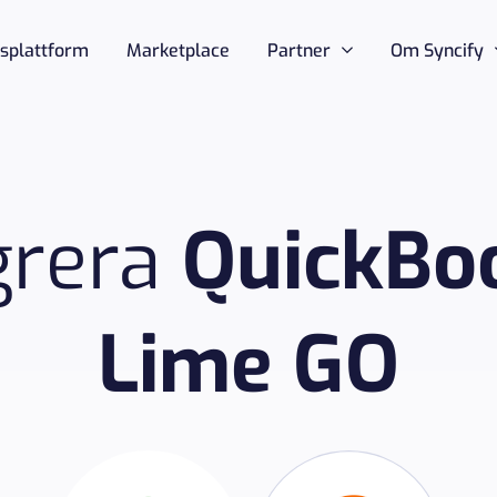
nsplattform
Marketplace
Partner
Om Syncify
grera
QuickBo
Lime GO