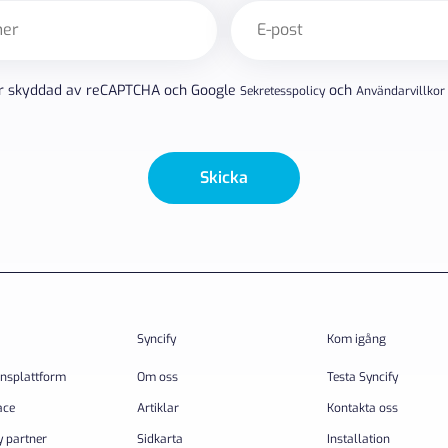
E-
post
(Obligatoriskt)
r skyddad av reCAPTCHA och Google
och
Sekretesspolicy
Användarvillkor
Skicka
Syncify
Kom igång
onsplattform
Om oss
Testa Syncify
ace
Artiklar
Kontakta oss
y partner
Sidkarta
Installation