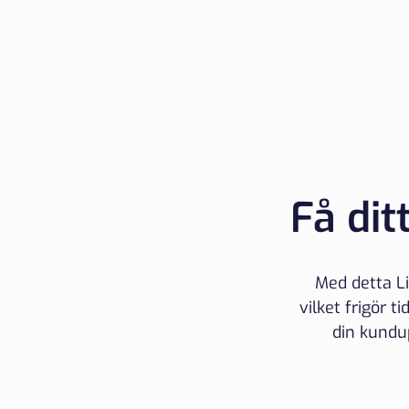
Få dit
Med detta L
vilket frigör t
din kundu