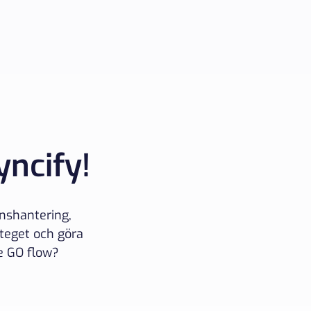
yncify!
nshantering,
 steget och göra
e GO flow?