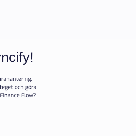
ncify!
urahantering,
 steget och göra
e Finance Flow?