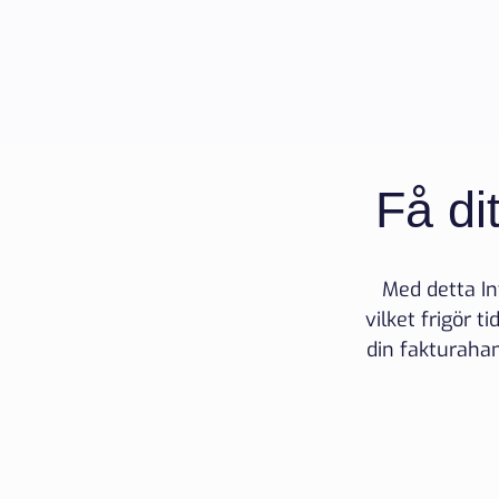
Få di
Med detta In
vilket frigör t
din fakturahan