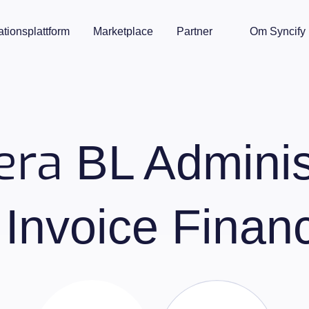
ationsplattform
Marketplace
Partner
Om Syncify
rera
BL Adminis
 Invoice Finan