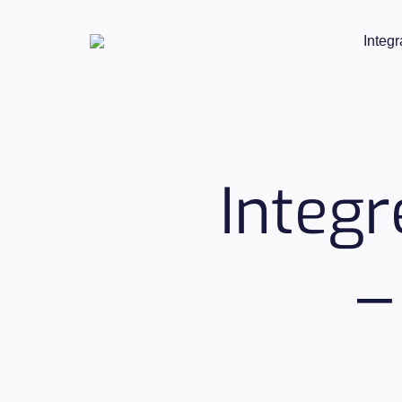
Integr
Integ
–