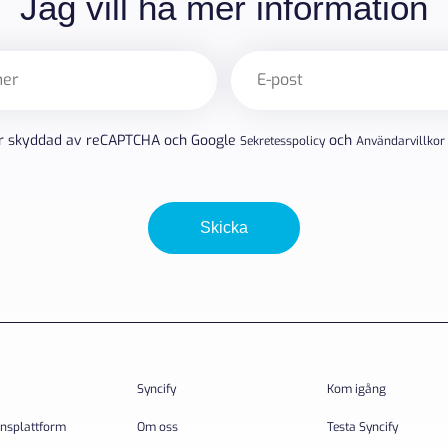
Jag vill ha mer information
E-
post
(Obligatoriskt)
r skyddad av reCAPTCHA och Google
och
Sekretesspolicy
Användarvillkor
Skicka
Syncify
Kom igång
onsplattform
Om oss
Testa Syncify