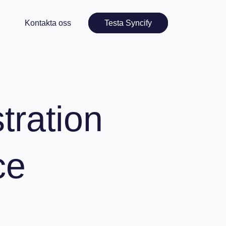
Kontakta oss
Testa Syncify
tration
ce