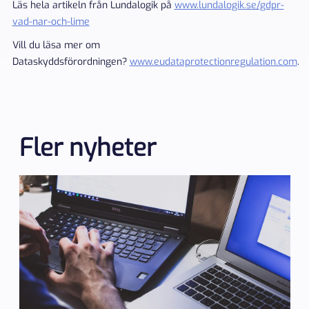
Läs hela artikeln från Lundalogik på
www.lundalogik.se/gdpr-
vad-nar-och-lime
Vill du läsa mer om
Dataskyddsförordningen?
www.eudataprotectionregulation.com
.
Fler nyheter